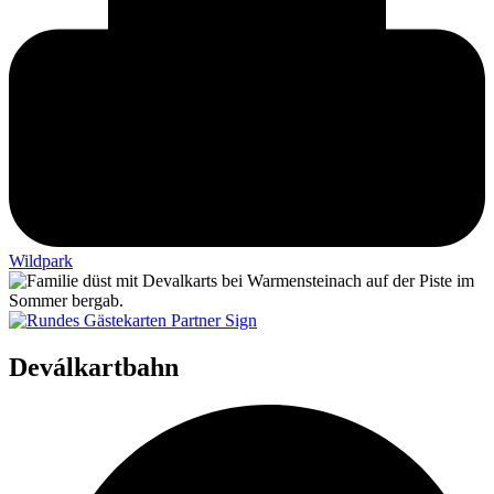
Wildpark
Deválkartbahn